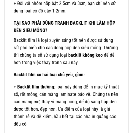
+ Đối với nhôm nắp bật 2.5cm và 3cm, bạn chỉ nên sử
dụng loại có độ dày 1-2mm.
TẠI SAO PHẢI DÙNG TRANH BACKLIT KHI LÀM HỘP
ĐÈN SIÊU MỎNG?
Backlit film là loại xuyên sáng tốt nên được sử dụng
rất phổ biến cho các dòng hộp đèn siêu mỏng. Thường
thì chúng ta sẽ sử dụng loại
backlit
không keo
để dễ
hơn trong việc thay tranh sau này.
Backlit film có hai loại chủ yếu, gồm:
+
Backlit film thường
: loại này dùng để in mực kỹ thuật
số, rất mỏng, cán màng laminate bảo vệ. Chúng ta nên
cán màng mờ, thay vì màng bóng, để độ sáng hộp đèn
được tốt hơn, đẹp hơn. Ưu điểm của loại này là giá
thành rẻ và dễ kiếm, hầu hết tại các nhà in quảng cáo
đều có.