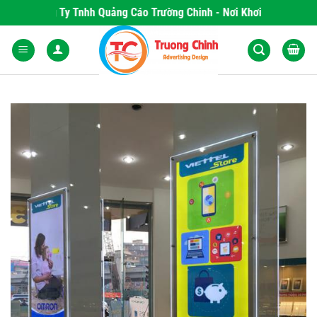
Skip
Công Ty Tnhh Quảng Cáo Trường Chinh - Nơi Khơi Nguồn Những Sản
to
content