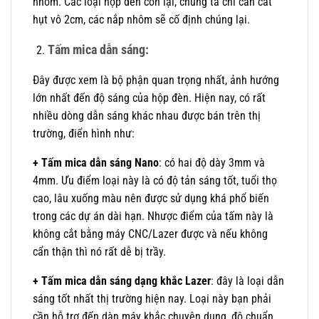
nhôm. Các loại hộp đèn còn lại, chúng ta chỉ cần cắt
hụt vô 2cm, các nắp nhôm sẽ cố định chúng lại.
Tấm mica dẫn sáng:
Đây được xem là bộ phận quan trọng nhất, ảnh hướng
lớn nhất đến độ sáng của hộp đèn. Hiện nay, có rất
nhiều dòng dẫn sáng khác nhau được bán trên thị
trường, điển hình như:
+
Tấm mica dẫn sáng Nano
: có hai độ dày 3mm và
4mm. Ưu điểm loại này là có độ tản sáng tốt, tuổi thọ
cao, lâu xuống màu nên được sử dụng khá phổ biến
trong các dự án dài hạn. Nhược điểm của tấm này là
không cắt bằng máy CNC/Lazer được và nếu không
cẩn thận thì nó rất dễ bị trầy.
+ Tấm mica dẫn sáng dạng khắc Lazer
: đây là loại dẫn
sáng tốt nhất thị trường hiện nay. Loại này bạn phải
cần hỗ trợ đến dàn máy khắc chuyên dụng, độ chuẩn