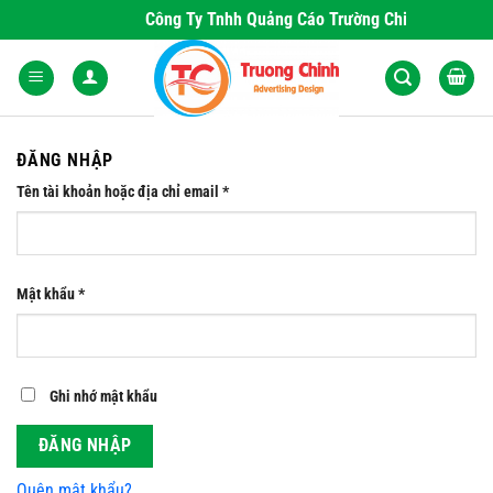
Skip
Công Ty Tnhh Quảng Cáo Trường Chinh - Nơi Khơ
to
content
ĐĂNG NHẬP
Bắt
Tên tài khoản hoặc địa chỉ email
*
buộc
Bắt
Mật khẩu
*
buộc
Ghi nhớ mật khẩu
ĐĂNG NHẬP
Quên mật khẩu?