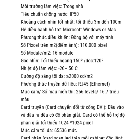
Môi trường làm việc: Trong nhà
Tiêu chuẩn chống nước: IP50
Khoảng cách nhìn tốt nhất: tối thiểu 3m đến 100m
Hệ điều hành hỗ trợ: Microsoft Windows or Mac
Phương thức điều khiển: Đồng bộ với máy tính
Số Pixcel trên m2(điểm ảnh): 110.000 pixel
Số Module/m2: 16 module
Góc nhìn: Tối thiểu ngang 150º /dọc:120º
Nhiệt độ làm việc: -20– 50 C
Cường độ sáng tối đa: ≥2000 cd/m2
Phương thức truyền dữ liệu: RJ45 (Ethernet)
Mức xám/ Số màu hiển thị: 256 levels/ 16.7 triệu
màu
Card truyền (Card chuyển đổi từ cổng DVI): Đầu vào
và đầu ra đều có độ phân giải. Card có thể hỗ trợ độ
phân giải tối thiểu 1024 *1024 pixel
Mức xám tối đa: 65536 mức
Card nhận (card scan led trên mỗi cabinet độc lập):