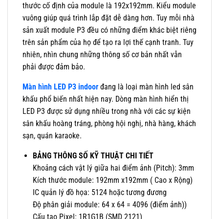
thước cố định của module là 192x192mm. Kiểu module
vuông giúp quá trình lắp đặt dễ dàng hơn. Tuy mỗi nhà
sản xuất module P3 đều có những điểm khác biệt riêng
trên sản phẩm của họ để tạo ra lợi thế cạnh tranh. Tuy
nhiên, nhìn chung những thông số cơ bản nhất vẫn
phải được đảm bảo.
Màn hình LED P3 indoor
đang là loại màn hình led sân
khấu phổ biến nhất hiện nay. Dòng màn hình hiển thị
LED P3 được sử dụng nhiều trong nhà với các sự kiện
sân khấu hoàng tráng, phòng hội nghị, nhà hàng, khách
sạn, quán karaoke.
BẢNG THÔNG SỐ KỸ THUẬT CHI TIẾT
Khoảng cách vật lý giữa hai điểm ảnh (Pitch): 3mm
Kích thước module: 192mm x192mm ( Cao x Rộng)
IC quản lý đồ họa: 5124 hoặc tương đương
Độ phân giải module: 64 x 64 = 4096 (điểm ảnh))
Cấu tạo Pixel: 1R1G1B (SMD 2121)