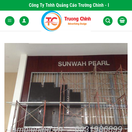
Skip
Công Ty Tnhh Quảng Cáo Trường Chinh - Nơi Khơi Nguồ
to
content