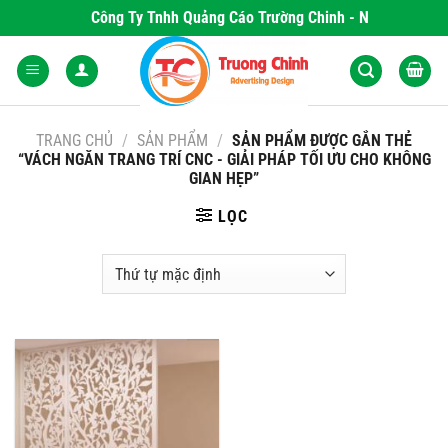
Skip
Công Ty Tnhh Quảng Cáo Trường Chinh - Nơi Khơi Ngu
to
content
TRANG CHỦ
/
SẢN PHẨM
/
SẢN PHẨM ĐƯỢC GẮN THẺ
“VÁCH NGĂN TRANG TRÍ CNC - GIẢI PHÁP TỐI ƯU CHO KHÔNG
GIAN HẸP”
LỌC