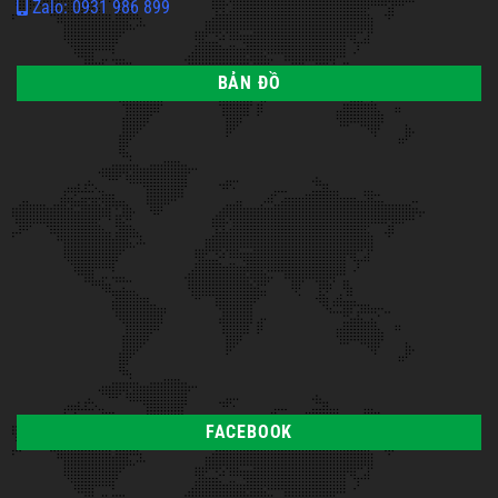
Zalo: 0931 986 899
BẢN ĐỒ
FACEBOOK