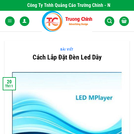
Skip
Công Ty Tnhh Quảng Cáo Trường Chinh - Nơi Khơi Nguồn 
to
content
BÀI VIẾT
Cách Lắp Đặt Đèn Led Dây
20
Th11