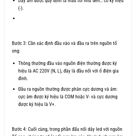
Dây âm được quy định là màu tối như đen… có ký hiệu
(-).
Bước 3: Cần xác định đầu vào và đầu ra trên nguồn tổ
ong:
Thông thường đầu vào nguồn điện thường được ký
hiệu là AC 220V (N, L), đây là đầu nối với ổ điện gia
đình.
Đầu ra nguồn thường được phân cực dương và âm:
cực âm được ký hiệu là COM hoặc V- và cực dương
được ký hiệu là V+.
Bước 4: Cuối cùng, trong phần đấu nối dây led với nguồn