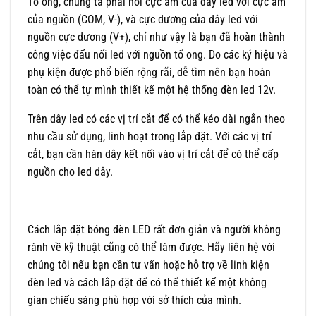
Tổ ong, chúng ta phải nối cực âm của dây led với cực âm
của nguồn (COM, V-), và cực dương của dây led với
nguồn cực dương (V+), chỉ như vậy là bạn đã hoàn thành
công việc đấu nối led với nguồn tổ ong. Do các ký hiệu và
phụ kiện được phổ biến rộng rãi, dễ tìm nên bạn hoàn
toàn có thể tự mình thiết kế một hệ thống đèn led 12v.
Trên dây led có các vị trí cắt để có thể kéo dài ngắn theo
nhu cầu sử dụng, linh hoạt trong lắp đặt. Với các vị trí
cắt, bạn cần hàn dây kết nối vào vị trí cắt để có thể cấp
nguồn cho led dây.
Cách lắp đặt bóng đèn LED rất đơn giản và người không
rành về kỹ thuật cũng có thể làm được. Hãy liên hệ với
chúng tôi nếu bạn cần tư vấn hoặc hỗ trợ về linh kiện
đèn led và cách lắp đặt để có thể thiết kế một không
gian chiếu sáng phù hợp với sở thích của mình.