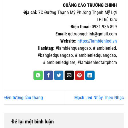
QUẢNG CÁO TRƯỜNG CHINH
Địa chỉ:
7C Đường Thạnh Mỹ Phường Thạnh Mỹ Lợi
TP.Thủ Đức
Điện thoại:
0931.986.899
Email:
qctruongchinh@gmail.com
Website:
https://lambienled.vn
Hashtag:
#lambienquangcao, #lambienled,
#bangledquangcao, #lambienledquangcao,
#lambienledgiare, #lambienledtaitphcm
Đèn tường cầu thang
Mạch Led Nhảy Theo Nhạc
Để lại một bình luận