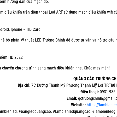
ứ xem hướng dẫn của mạch đó.
m điều khiển trên điện thoại Led ART sử dụng mạch điều khiển wifi c
ndroid, Iphone – HD Card
 hệ bộ phận kỹ thuật LED Trường Chinh để được tư vấn và hỗ trợ cấu 
n mềm HD 2022
 và chuyển chương trình sang mạch điều khiển nhé. Chúc may mắn!
QUẢNG CÁO TRƯỜNG CH
Địa chỉ:
7C Đường Thạnh Mỹ Phường Thạnh Mỹ Lợi TP.Thủ 
Điện thoại:
0931.986.
Email:
qctruongchinh@gmail.
Website:
https://lambienle
ambienled, #bangledquangcao, #lambienledquangcao, #lambienledgi