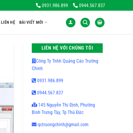
ợng. Thương Hiệu Dẫn Đầu Trong Lĩnh Vực Bảng Hiệu Quảng Cáo
0931.986.899
0944.567.837
LIÊN HỆ
BÀI VIẾT MỚI
LIÊN HỆ VỚI CHÚNG TÔI
Công Ty Tnhh Quảng Cáo Trường
Chinh
0931.986.899
0944.567.837
145 Nguyễn Thị Định, Phường
Bình Trưng Tây, Tp Thủ Đức
qctruongchinh@gmail.com