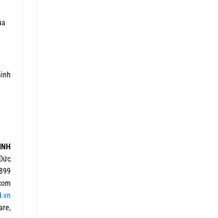
ủa
hình
INH
Đức
899
com
d.vn
are,