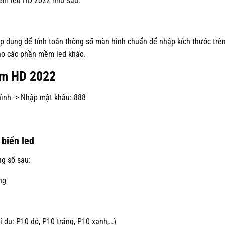
mềm led HD 2022 như sau:
áp dụng để tính toán thông số màn hình chuẩn để nhập kích thước trê
ho các phần mềm led khác.
ềm HD 2022
hình -> Nhập mật khẩu: 888
 biển led
ng số sau:
ng
 dụ: P10 đỏ, P10 trắng, P10 xanh,…)