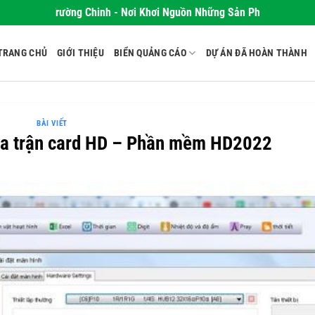
 Cáo Trường Chinh - Nơi Khơi Nguồn Những Sản Phẩm Đẹp, Chất Lư
TRANG CHỦ
GIỚI THIỆU
BIỂN QUẢNG CÁO
DỰ ÁN ĐÃ HOÀN THÀNH
BÀI VIẾT
 ma trận card HD – Phần mềm HD2022