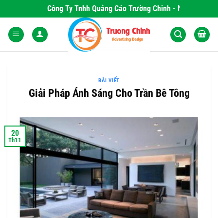
Skip
Công Ty Tnhh Quảng Cáo Trường Chinh - Nơi Khơi Nguồn
to
content
BÀI VIẾT
Giải Pháp Ánh Sáng Cho Trần Bê Tông
20
Th11