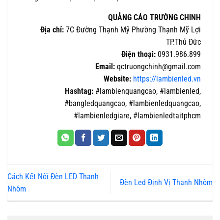
QUẢNG CÁO TRƯỜNG CHINH
Địa chỉ:
7C Đường Thạnh Mỹ Phường Thạnh Mỹ Lợi
TP.Thủ Đức
Điện thoại:
0931.986.899
Email:
qctruongchinh@gmail.com
Website:
https://lambienled.vn
Hashtag:
#lambienquangcao, #lambienled,
#bangledquangcao, #lambienledquangcao,
#lambienledgiare, #lambienledtaitphcm
Cách Kết Nối Đèn LED Thanh
Đèn Led Định Vị Thanh Nhôm
Nhôm