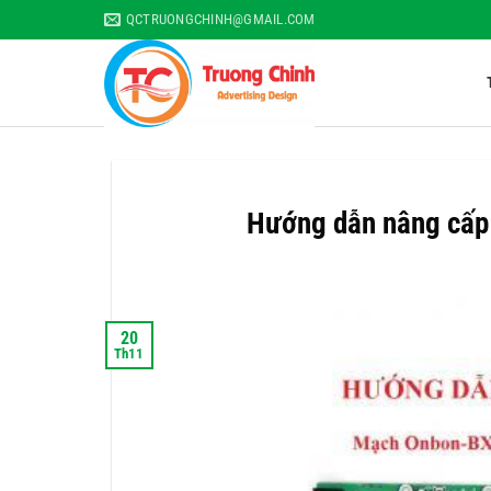
Skip
QCTRUONGCHINH@GMAIL.COM
to
content
Hướng dẫn nâng cấp
20
Th11