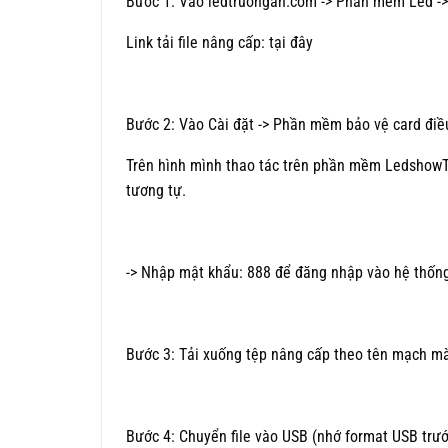
Bước 1: Vào ledtruongan.com -> Phần mềm Led ->
Link tải file nâng cấp: tại đây
Bước 2: Vào Cài đặt -> Phần mềm bảo vệ card điề
Trên hình mình thao tác trên phần mềm Ledshow
tương tự.
-> Nhập mật khẩu: 888 để đăng nhập vào hệ thống
Bước 3: Tải xuống tệp nâng cấp theo tên mạch mà
Bước 4: Chuyển file vào USB (nhớ format USB trướ