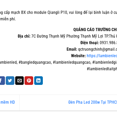
g cấp mạch BX cho module Qiangli P10, vui lòng để lại bình luận ở c
 miễn phí.
QUẢNG CÁO TRƯỜNG CH
Địa chỉ:
7C Đường Thạnh Mỹ Phường Thạnh Mỹ Lợi TP.Thủ 
Điện thoại:
0931.986.
Email:
qctruongchinh@gmail.
Website:
https://lambienle
ambienled, #bangledquangcao, #lambienledquangcao, #lambienledgi
#lambienledtait
ần mềm HD
Đèn Pha Led 200w Tại TPH