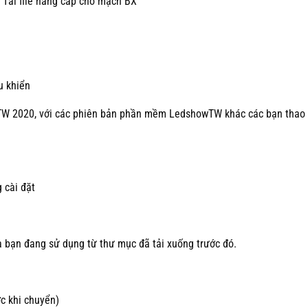
 Tải file nâng cấp cho mạch BX
u khiển
TW 2020, với các phiên bản phần mềm LedshowTW khác các bạn thao 
 cài đặt
 bạn đang sử dụng từ thư mục đã tải xuống trước đó.
c khi chuyển)