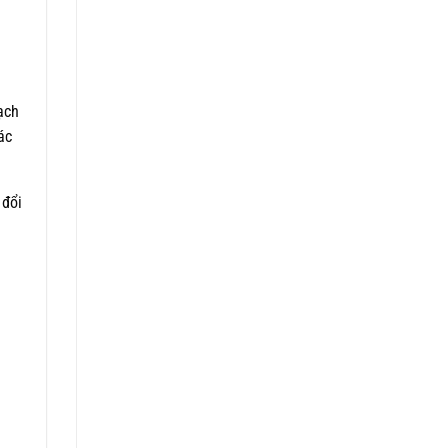
ạch
ác
 đổi