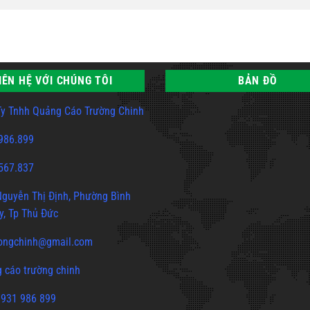
IÊN HỆ VỚI CHÚNG TÔI
BẢN ĐỒ
y Tnhh Quảng Cáo Trường Chinh
986.899
567.837
guyễn Thị Định, Phường Bình
y, Tp Thủ Đức
ongchinh@gmail.com
 cáo trường chinh
0931 986 899