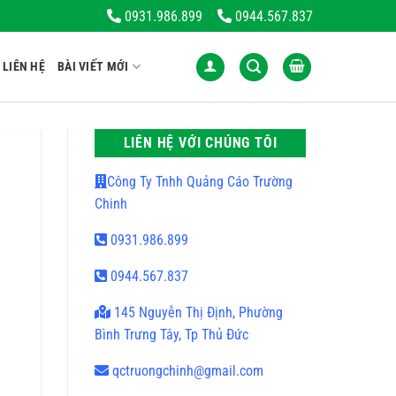
 Những Sản Phẩm Đẹp, Chất Lượng. Thương Hiệu Dẫn Đầu Trong Lĩnh
0931.986.899
0944.567.837
LIÊN HỆ
BÀI VIẾT MỚI
LIÊN HỆ VỚI CHÚNG TÔI
Công Ty Tnhh Quảng Cáo Trường
Chinh
0931.986.899
0944.567.837
145 Nguyễn Thị Định, Phường
Bình Trưng Tây, Tp Thủ Đức
qctruongchinh@gmail.com