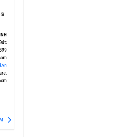
uối
INH
Đức
899
com
d.vn
are,
phcm
CM