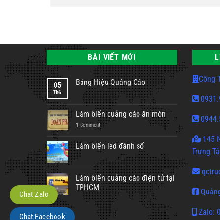
BÀI VIẾT MỚI
L
Công T
Bảng Hiệu Quảng Cáo
05
Th6
0931.
Làm biển quảng cáo ăn mòn
0944.
1
Comment
145 N
Làm biển led đánh số
Trưng Tâ
qctru
Làm biển quảng cáo điện tử tại
TPHCM
Quảng
Chat Zalo
Zalo: 
Chat Facebook