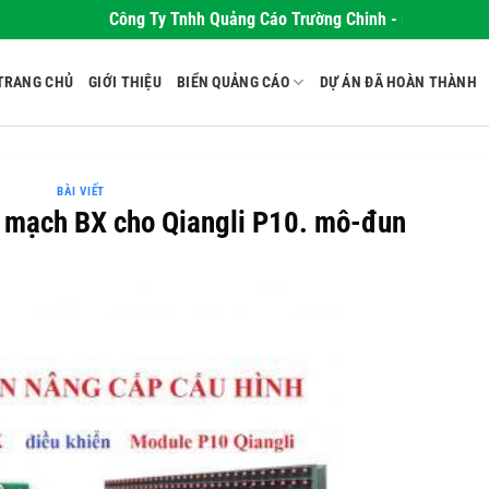
Công Ty Tnhh Quảng Cáo Trường Chinh - Nơi Khơi Nguồn
TRANG CHỦ
GIỚI THIỆU
BIỂN QUẢNG CÁO
DỰ ÁN ĐÃ HOÀN THÀNH
BÀI VIẾT
 mạch BX cho Qiangli P10. mô-đun