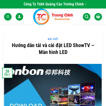
Skip
Công Ty Tnhh Quảng Cáo Trường Chinh - Nơi Khơi Nguồ
to
content
BÀI VIẾT
Hướng dẫn tải và cài đặt LED ShowTV –
Màn hình LED
20
Th11