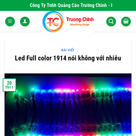
Skip
Công Ty Tnhh Quảng Cáo Trường Chinh - Nơi Khơi Nguồ
to
content
BÀI VIẾT
Led Full color 1914 nói không với nhiễu
20
Th11