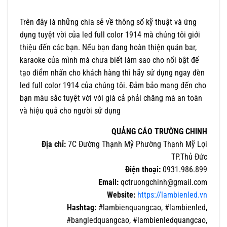
Trên đây là những chia sẻ về thông số kỹ thuật và ứng
dụng tuyệt vời của led full color 1914 mà chúng tôi giới
thiệu đến các bạn. Nếu bạn đang hoàn thiện quán bar,
karaoke của mình mà chưa biết làm sao cho nổi bật để
tạo điểm nhấn cho khách hàng thì hãy sử dụng ngay đèn
led full color 1914 của chúng tôi. Đảm bảo mang đến cho
bạn màu sắc tuyệt vời với giá cả phải chăng mà an toàn
và hiệu quả cho người sử dụng
QUẢNG CÁO TRƯỜNG CHINH
Địa chỉ:
7C Đường Thạnh Mỹ Phường Thạnh Mỹ Lợi
TP.Thủ Đức
Điện thoại:
0931.986.899
Email:
qctruongchinh@gmail.com
Website:
https://lambienled.vn
Hashtag:
#lambienquangcao, #lambienled,
#bangledquangcao, #lambienledquangcao,