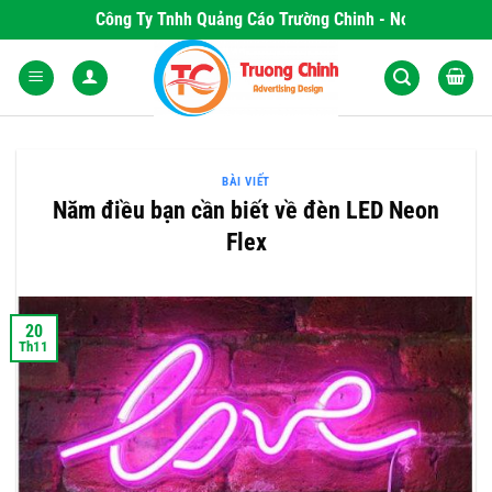
Skip
Công Ty Tnhh Quảng Cáo Trường Chinh - Nơi Khơi Nguồn
to
content
BÀI VIẾT
Năm điều bạn cần biết về đèn LED Neon
Flex
20
Th11