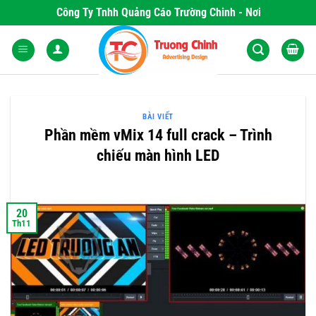
Skip
Công Ty Tnhh Quảng Cáo Trường Chinh - Nơi Khơi Nguồn N
to
content
BÀI VIẾT
Phần mềm vMix 14 full crack – Trình
chiếu màn hình LED
20
Th11