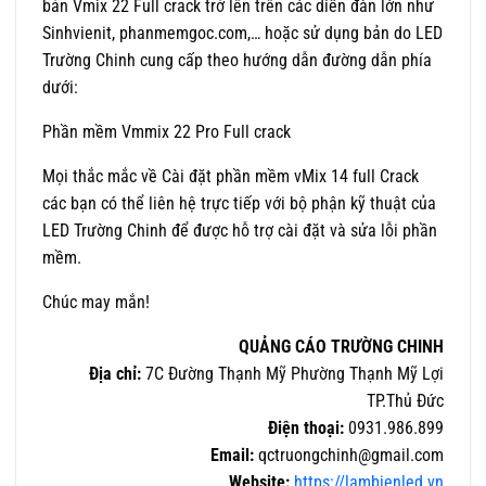
bản Vmix 22 Full crack trở lên trên các diễn đàn lớn như
Sinhvienit, phanmemgoc.com,… hoặc sử dụng bản do LED
Trường Chinh cung cấp theo hướng dẫn đường dẫn phía
dưới:
Phần mềm Vmmix 22 Pro Full crack
Mọi thắc mắc về Cài đặt phần mềm vMix 14 full Crack
các bạn có thể liên hệ trực tiếp với bộ phận kỹ thuật của
LED Trường Chinh để được hỗ trợ cài đặt và sửa lỗi phần
mềm.
Chúc may mắn!
QUẢNG CÁO TRƯỜNG CHINH
Địa chỉ:
7C Đường Thạnh Mỹ Phường Thạnh Mỹ Lợi
TP.Thủ Đức
Điện thoại:
0931.986.899
Email:
qctruongchinh@gmail.com
Website:
https://lambienled.vn