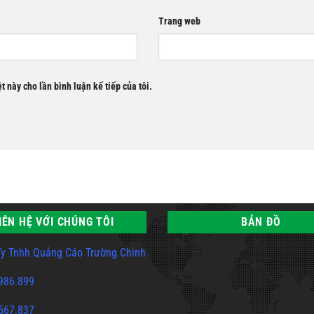
Trang web
t này cho lần bình luận kế tiếp của tôi.
IÊN HỆ VỚI CHÚNG TÔI
BẢN ĐỒ
y Tnhh Quảng Cáo Trường Chinh
986.899
567.837