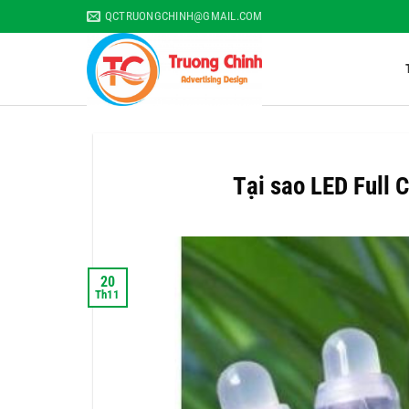
Skip
QCTRUONGCHINH@GMAIL.COM
to
content
Tại sao LED Full C
20
Th11