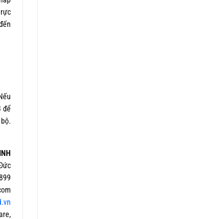
 rực
 đến
 Nếu
3 để
 bộ.
INH
Đức
899
com
d.vn
are,