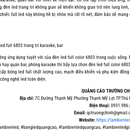
g đèn led trang trí không gian sẽ khiến không gian trở nên lung linh,
chiếc full led này không hề bị nhòe mà rất rõ nét, đảm bảo sẽ mang
ed full 6803 trang trí karaoke, bar
ững ứng dụng tuyệt vời của đèn led full color 6803 trong cuộc sống.
 hay quán bar, phòng karaoke thì hãy lựa chọn đèn led full color 680
ấp bóng led full chất lượng cao, mạch điều khiển và phụ kiện đồng
p công nghệ led toàn diện.
QUẢNG CÁO TRƯỜNG CH
Địa chỉ:
7C Đường Thạnh Mỹ Phường Thạnh Mỹ Lợi TP.Thủ 
Điện thoại:
0931.986.
Email:
qctruongchinh@gmail.
Website:
https://lambienle
ambienled, #bangledquangcao, #lambienledquangcao, #lambienledgi