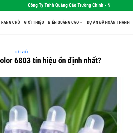
Công Ty Tnhh Quảng Cáo Trường Chinh - Nơi Khơi Nguồn N
TRANG CHỦ
GIỚI THIỆU
BIỂN QUẢNG CÁO
DỰ ÁN ĐÃ HOÀN THÀNH
BÀI VIẾT
olor 6803 tín hiệu ổn định nhất?