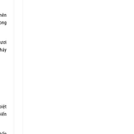
 nên
rong
tươi
nháy
biệt
biến
nhấp