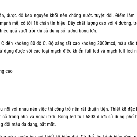
chắn, được đổ keo nguyên khối nên chống nước tuyệt đối. Điểm làm
 mạnh mẽ, có tới 16 chân tín hiệu. Dây chất lượng cao với 4 đường, t
hiệu quả vượt trội khi sử dụng số lượng bóng lớn.
ộ C đến khoảng 80 độ C. Độ sáng rất cao khoảng 2000mcd, màu sắc 
sử dụng được với các loại mạch điều khiển full led và mạch full led 
ng cao
 nối với nhau nên việc thi công trở nên rất thuận tiện. Thiết kế đặc 
t cả trong nhà và ngoài trời. Bóng led full 6803 được sử dụng phổ 
ứng đổi màu đa dạng, bắt mắt.
araoke, quán bar với thiết kế hiện đại. Có thể lập trình hiệu ứng, 