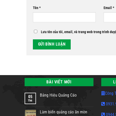
Tên
*
Email
*
Lưu tên của tôi, email, và trang web trong trình duyệ
BÀI VIẾT MỚI
L
Công T
Bảng Hiệu Quảng Cáo
05
Th6
0931.
Làm biển quảng cáo ăn mòn
0944.