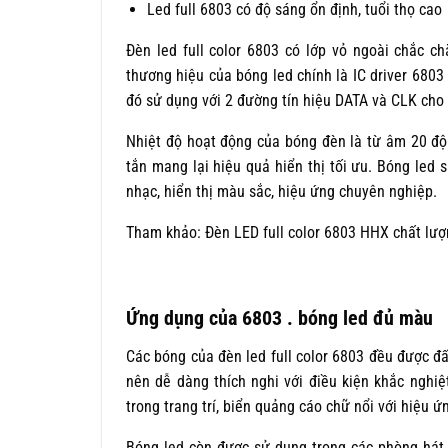
Led full 6803 có độ sáng ổn định, tuổi thọ cao
Đèn led full color 6803 có lớp vỏ ngoài chắc 
thương hiệu của bóng led chính là IC driver 6803
đó sử dụng với 2 đường tín hiệu DATA và CLK cho 
Nhiệt độ hoạt động của bóng đèn là từ âm 20 đ
tắn mang lại hiệu quả hiển thị tối ưu. Bóng led 
nhạc, hiển thị màu sắc, hiệu ứng chuyên nghiệp.
Tham khảo: Đèn LED full color 6803 HHX chất lượ
Ứng dụng của 6803 . bóng led đủ màu
Các bóng của đèn led full color 6803 đều được đấu
nên dễ dàng thích nghi với điều kiện khắc nghiệ
trong trang trí, biển quảng cáo chữ nổi với hiệu 
Bóng led còn được sử dụng trong các phòng hát k