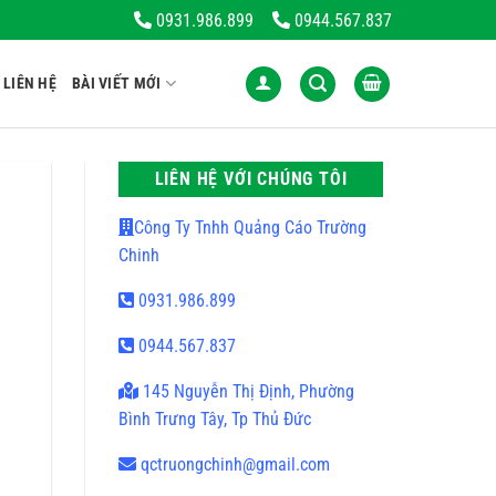
hững Sản Phẩm Đẹp, Chất Lượng. Thương Hiệu Dẫn Đầu Trong Lĩnh V
0931.986.899
0944.567.837
LIÊN HỆ
BÀI VIẾT MỚI
LIÊN HỆ VỚI CHÚNG TÔI
Công Ty Tnhh Quảng Cáo Trường
Chinh
0931.986.899
0944.567.837
145 Nguyễn Thị Định, Phường
Bình Trưng Tây, Tp Thủ Đức
qctruongchinh@gmail.com