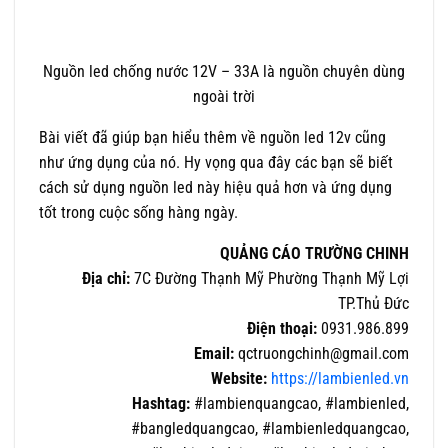
Nguồn led chống nước 12V – 33A là nguồn chuyên dùng
ngoài trời
Bài viết đã giúp bạn hiểu thêm về nguồn led 12v cũng
như ứng dụng của nó. Hy vọng qua đây các bạn sẽ biết
cách sử dụng nguồn led này hiệu quả hơn và ứng dụng
tốt trong cuộc sống hàng ngày.
QUẢNG CÁO TRƯỜNG CHINH
Địa chỉ:
7C Đường Thạnh Mỹ Phường Thạnh Mỹ Lợi
TP.Thủ Đức
Điện thoại:
0931.986.899
Email:
qctruongchinh@gmail.com
Website:
https://lambienled.vn
Hashtag:
#lambienquangcao, #lambienled,
#bangledquangcao, #lambienledquangcao,