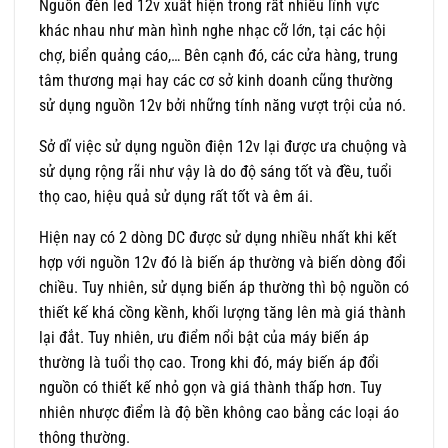
Nguồn đèn led 12v xuất hiện trong rất nhiều lĩnh vực
khác nhau như màn hình nghe nhạc cỡ lớn, tại các hội
chợ, biển quảng cáo,… Bên cạnh đó, các cửa hàng, trung
tâm thương mại hay các cơ sở kinh doanh cũng thường
sử dụng nguồn 12v bởi những tính năng vượt trội của nó.
Sở dĩ việc sử dụng nguồn điện 12v lại được ưa chuộng và
sử dụng rộng rãi như vậy là do độ sáng tốt và đều, tuổi
thọ cao, hiệu quả sử dụng rất tốt và êm ái.
Hiện nay có 2 dòng DC được sử dụng nhiều nhất khi kết
hợp với nguồn 12v đó là biến áp thường và biến dòng đổi
chiều. Tuy nhiên, sử dụng biến áp thường thì bộ nguồn có
thiết kế khá cồng kềnh, khối lượng tăng lên mà giá thành
lại đắt. Tuy nhiên, ưu điểm nổi bật của máy biến áp
thường là tuổi thọ cao. Trong khi đó, máy biến áp đổi
nguồn có thiết kế nhỏ gọn và giá thành thấp hơn. Tuy
nhiên nhược điểm là độ bền không cao bằng các loại áo
thông thường.