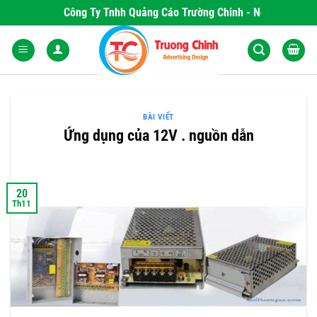
Skip
Công Ty Tnhh Quảng Cáo Trường Chinh - Nơi Khơi Nguồn
to
content
BÀI VIẾT
Ứng dụng của 12V . nguồn dẫn
20
Th11