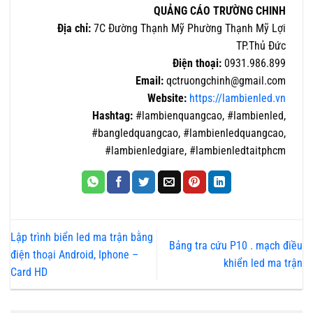
QUẢNG CÁO TRƯỜNG CHINH
Địa chỉ:
7C Đường Thạnh Mỹ Phường Thạnh Mỹ Lợi
TP.Thủ Đức
Điện thoại:
0931.986.899
Email:
qctruongchinh@gmail.com
Website:
https://lambienled.vn
Hashtag:
#lambienquangcao, #lambienled,
#bangledquangcao, #lambienledquangcao,
#lambienledgiare, #lambienledtaitphcm
Lập trình biển led ma trận bằng
Bảng tra cứu P10 . mạch điều
điện thoại Android, Iphone –
khiển led ma trận
Card HD